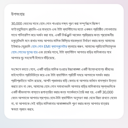
উপসংহার
30,000 বেতনের সাথে হোম লোন পাওয়ার লক্ষ্য পূরণ করা সম্পূর্ণরূপে বিচক্ষণ
ফাইন্যান্সিয়াল প্ল্যানিং-এর মাধ্যমে এবং টাটা ক্যাপিটালের মতো একজন প্রতিষ্ঠিত লোনদাতার
সাথে পার্টনারশিপ করে অর্জন করা যায়. একটি নির্ঝঞ্ঝাট আবেদন প্রক্রিয়ার জন্য প্রয়োজনীয়
ডকুমেন্টগুলি মনে রাখার সময় আপনার মাসিক কিস্তির দায়বদ্ধতা নির্ধারণ করার জন্য আমাদের
ইউজার-ফ্রেন্ডলি
হোম লোন EMI ক্যালকুলেটার
ব্যবহার করুন. আমাদের প্রতিযোগিতামূলক
হোম লোনের সুদের হার
এবং চার্জের সাথে, টাটা ক্যাপিটাল আপনার বাড়ির মালিকানার পথে
আপনার দৃঢ় সহযোগী হিসাবে দাঁড়িয়েছে.
সংক্ষেপে বলতে গেলে, একটি বাড়ির মালিক হওয়ার উচ্চাকাঙ্ক্ষা একটি উল্লেখযোগ্য জীবনের
মাইলস্টোন প্রতিনিধিত্ব করে এবং টাটা ক্যাপিটাল প্রতিটি সময়ে আপনাকে সমর্থন করার
প্রতিশ্রুতিতে অটল রয়েছে. আপনি প্রথমবার বাড়ি কেনার বা আপনার বর্তমান বাসস্থান উন্নত
করতে চান না কেন, আমাদের হোম লোন সমাধানগুলি আপনার বাড়ির মালিকানার স্বপ্নগুলিকে
একটি জীবনযাপন বাস্তবে রূপান্তরিত করার জন্য সতর্কভাবে তৈরি করা হয়. একটি 30,000
বেতন আপনাকে আপনার স্বপ্নের হোম-টাটা ক্যাপিটাল অনুসরণ করা থেকে বিরত রাখতে দেবেন
না, যা আপনাকে সেই বাড়ির মালিকানার আকাঙ্ক্ষাগুলি পূরণ করার জন্য আপনার যাত্রায়
ক্ষমতা প্রদান করবে.