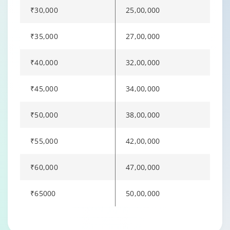
₹30,000
25,00,000
₹35,000
27,00,000
₹40,000
32,00,000
₹45,000
34,00,000
₹50,000
38,00,000
₹55,000
42,00,000
₹60,000
47,00,000
₹65000
50,00,000
Changing language may refresh or navigate to another page.
Enable captions/subtitles from player controls when availabl
Enable captions/subtitles from player controls when availabl
Enable captions/subtitles from player controls when availabl