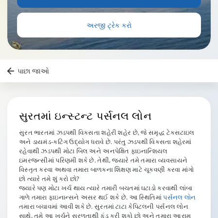
અરજી ટ્રેક કરો
પાછા જાઓ
સુરત
માં ઇન્સ્ટન્ટ પર્સનલ લોન
સુરત ભારતમાં ઝડપથી વિકસતા શહેરી શહેર છે, જે સમૃદ્ધ ટેક્સટાઇલ
અને ડાયમંડ-કટિંગ ઉદ્યોગ ધરાવે છે. પરંતુ ઝડપથી વિકસતા શહેરમાં
રહેવાથી ઝડપથી મોટા બિલ અને અનપેક્ષિત ફાઇનાન્શિયલ
ઇમરજન્સીમાં પરિણમી શકે છે. તેથી, જ્યારે તમે તમારા વ્યવસાયને
વિસ્તૃત કરવા અથવા તમારા બાળકના શિક્ષણ માટે ચૂકવણી કરવા માંગો
છો ત્યારે તમે શું કરો છો?
જ્યારે પણ મોટા ખર્ચ થાય ત્યારે તમારી બચતમાં ઘટાડો કરવાથી લાંબા
ગાળે તમારા ફાઇનાન્સને અસર થઈ શકે છે. આ સ્થિતિમાં
પર્સનલ લોન
તમારા બચાવમાં આવી શકે છે. સુરતમાં ટાટા કેપિટલની પર્સનલ લોન
સાથે, તમે આ ખર્ચને સરળતાથી ફંડ કરી શકો છો અને તમારા આરામ