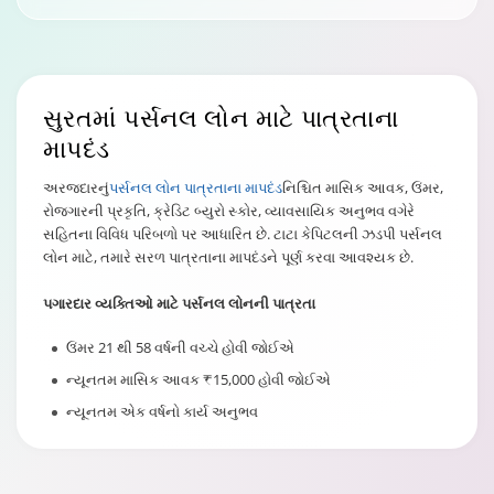
સુરત
માં પર્સનલ લોન માટે પાત્રતાના
માપદંડ
અરજદારનું
પર્સનલ લોન પાત્રતાના માપદંડ
નિશ્ચિત માસિક આવક, ઉંમર,
રોજગારની પ્રકૃતિ, ક્રેડિટ બ્યુરો સ્કોર, વ્યાવસાયિક અનુભવ વગેરે
સહિતના વિવિધ પરિબળો પર આધારિત છે. ટાટા કેપિટલની ઝડપી પર્સનલ
લોન માટે, તમારે સરળ પાત્રતાના માપદંડને પૂર્ણ કરવા આવશ્યક છે.
પગારદાર વ્યક્તિઓ માટે પર્સનલ લોનની પાત્રતા
ઉંમર 21 થી 58 વર્ષની વચ્ચે હોવી જોઈએ
ન્યૂનતમ માસિક આવક ₹15,000 હોવી જોઈએ
ન્યૂનતમ એક વર્ષનો કાર્ય અનુભવ