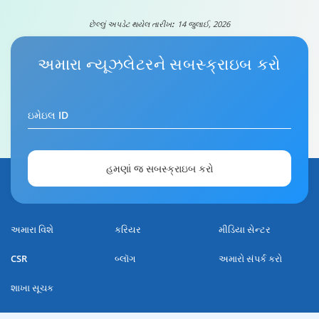
છેલ્લું અપડેટ થયેલ તારીખ:
14 જુલાઈ, 2026
અમારા
ન્યૂઝલેટર
ને સબસ્ક્રાઇબ કરો
ટાટા કેપિટલ પર્સનલ લોન માટે તમારી માર્ગદર્શિકા
ઇમેઇલ ID
5:29
હમણાં જ સબસ્ક્રાઇબ કરો
અમારા વિશે
કરિયર
મીડિયા સેન્ટર
CSR
બ્લૉગ
અમારો સંપર્ક કરો
શાખા સૂચક