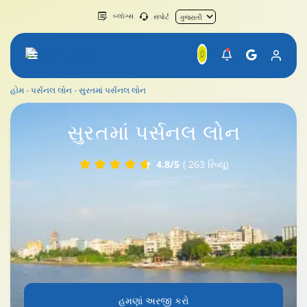
બ્લૉગ્સ
સપોર્ટ
હોમ
પર્સનલ લોન
સુરતમાં પર્સનલ લોન
સુરતમાં પર્સનલ લોન
સુરત
માં પર્સનલ લોન
4.8/5
( 263 રિવ્યૂ)
હમણાં અરજી કરો