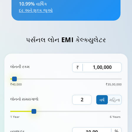
10.99% વાર્ષિક
દર અને શુલ્ક જુઓ
પર્સનલ લોન
EMI કેલ્ક્યુલેટર
લોનની રકમ
₹
₹40,000
₹35,00,000
લોનનો સમયગાળો
વર્ષ
મહિના
1 Year
6 Years
%
વ્યાજ દર