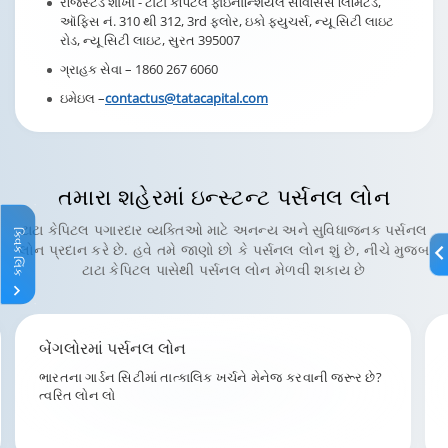
રજિસ્ટર્ડ શાખા - ટાટા કેપિટલ ફાઇનાન્શિયલ સર્વિસિસ લિમિટેડ,
ઑફિસ નં. 310 થી 312, 3rd ફ્લોર, ઇકો ફ્યુચર્સ, ન્યૂ સિટી લાઇટ
રોડ, ન્યૂ સિટી લાઇટ, સુરત 395007
ગ્રાહક સેવા –
1860 267 6060
ઇમેઇલ –
contactus@tatacapital.com
તમારા શહેરમાં
ઇન્સ્ટન્ટ પર્સનલ લોન
ટાટા કેપિટલ પગારદાર વ્યક્તિઓ માટે અનન્ય અને સુવિધાજનક પર્સનલ
ક્વિક લિંક
લોન પ્રદાન કરે છે. હવે તમે જાણો છો કે પર્સનલ લોન શું છે, નીચે મુજબ
ટાટા કેપિટલ પાસેથી પર્સનલ લોન મેળવી શકાય છે
મુંબઈમાં પર્સનલ લોન
મુંબઈમાં શ્રેષ્ઠ લોન વ્યાજ દરો મેળવો. તમારા શહેરમાં ટાટા કેપિટલ
સાથે જોડાઓ.