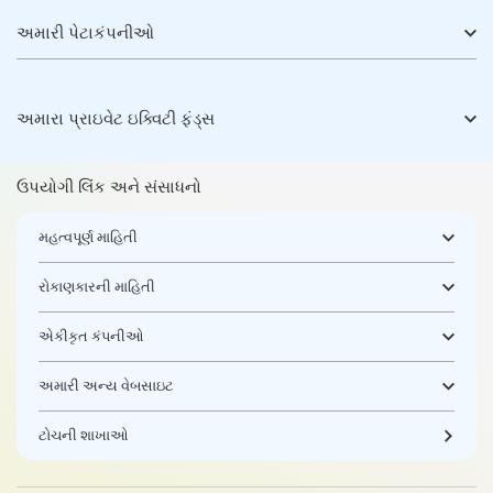
અમારી પેટાકંપનીઓ
અમારા પ્રાઇવેટ ઇક્વિટી ફંડ્સ
ઉપયોગી લિંક અને સંસાધનો
મહત્વપૂર્ણ માહિતી
રોકાણકારની માહિતી
એકીકૃત કંપનીઓ
અમારી અન્ય વેબસાઇટ
ટોચની શાખાઓ