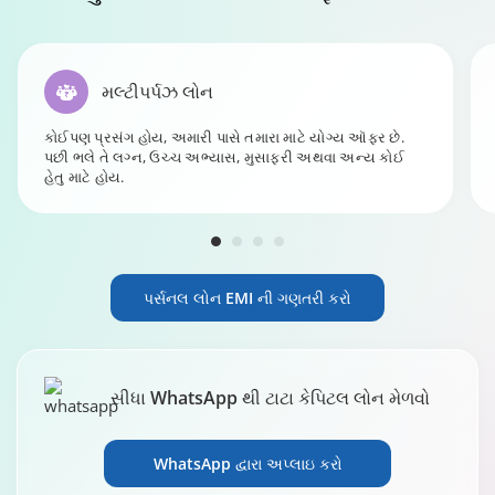
મલ્ટીપર્પઝ લોન
કોઈપણ પ્રસંગ હોય, અમારી પાસે તમારા માટે યોગ્ય ઑફર છે.
પછી ભલે તે લગ્ન, ઉચ્ચ અભ્યાસ, મુસાફરી અથવા અન્ય કોઈ
હેતુ માટે હોય.
પર્સનલ લોન EMI ની ગણતરી કરો
સીધા WhatsApp થી ટાટા કેપિટલ લોન મેળવો
WhatsApp દ્વારા અપ્લાઇ કરો