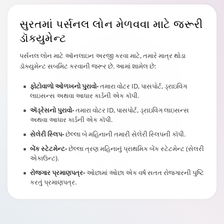
સુરત
માં પર્સનલ લોન મેળવવા માટે જરૂરી
ડૉક્યુમેન્ટ
પર્સનલ લોન માટે ઑનલાઇન અરજી કરવા માટે, તમારે માત્ર થોડા
ડૉક્યુમેન્ટ સબમિટ કરવાની જરૂર છે. આમાં શામેલ છે:
ફોટોવાળો ઓળખનો પુરાવો-
તમારા વોટર ID, પાસપોર્ટ, ડ્રાઇવિંગ
લાઇસન્સ અથવા આધાર કાર્ડની એક કૉપી.
ઍડ્રેસનો પુરાવો-
તમારા વોટર ID, પાસપોર્ટ, ડ્રાઇવિંગ લાઇસન્સ
અથવા આધાર કાર્ડની એક કૉપી.
સેલેરી સ્લિપ-
છેલ્લા બે મહિનાની તમારી સેલેરી સ્લિપની કૉપી.
બેંક સ્ટેટમેન્ટ-
છેલ્લા ત્રણ મહિનાનું પ્રાથમિક બેંક સ્ટેટમેન્ટ (સેલરી
એકાઉન્ટ).
રોજગાર પ્રમાણપત્ર-
ઓછામાં ઓછા એક વર્ષ સતત રોજગારની પુષ્ટિ
કરતું પ્રમાણપત્ર.