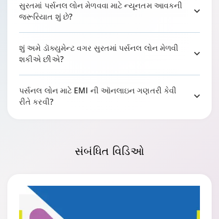
સુરતમાં પર્સનલ લોન મેળવવા માટે ન્યૂનતમ આવકની
જરૂરિયાત શું છે?
શું અમે ડૉક્યુમેન્ટ વગર સુરતમાં પર્સનલ લોન મેળવી
શકીએ છીએ?
પર્સનલ લોન માટે EMI ની ઑનલાઇન ગણતરી કેવી
રીતે કરવી?
સંબંધિત
વિડિઓ