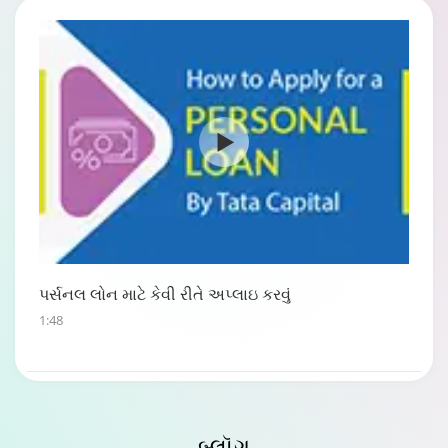
પર્સનલ લોન માટે કેવી રીતે અપ્લાઇ કરવું
1:48
બ્લૉગ