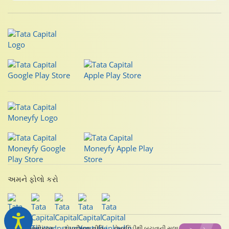
અમને ફોલો કરો
કાનૂની અસ્વીકરણ
ગોપનીયતા નીતિ
છેતરપિંડીથી બચવાની સલાહ
સાઇટમૅપ