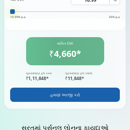
10.99% p.a
35% p.a
માસિક EMI
₹4,660*
ચૂકવવાપાત્ર કુલ રકમ
ચૂકવવાપાત્ર કુલ વ્યાજ
₹1,11,848*
₹11,848*
હમણાં અરજી કરો
સુરત
માં પર્સનલ લોનના ફાયદાઓ