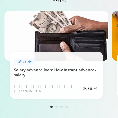
પર્સનલ લોન પાત્રતા કેલ્ક્યુલેટર
પર્સનલ લોન
0:49
Salary advance loan: How instant advance-
salary
...
| | | | | | | | | | | | | | | | | | | | | | | | | |
શેર કરો
| | | 14 જુલાઈ, ,2026