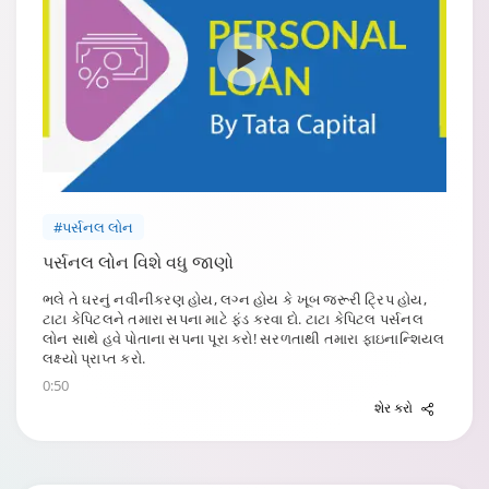
#પર્સનલ લોન
પર્સનલ લોન વિશે વધુ જાણો
ભલે તે ઘરનું નવીનીકરણ હોય, લગ્ન હોય કે ખૂબ જરૂરી ટ્રિપ હોય,
ટાટા કેપિટલને તમારા સપના માટે ફંડ કરવા દો. ટાટા કેપિટલ પર્સનલ
લોન સાથે હવે પોતાના સપના પૂરા કરો! સરળતાથી તમારા ફાઇનાન્શિયલ
લક્ષ્યો પ્રાપ્ત કરો.
0:50
શેર કરો