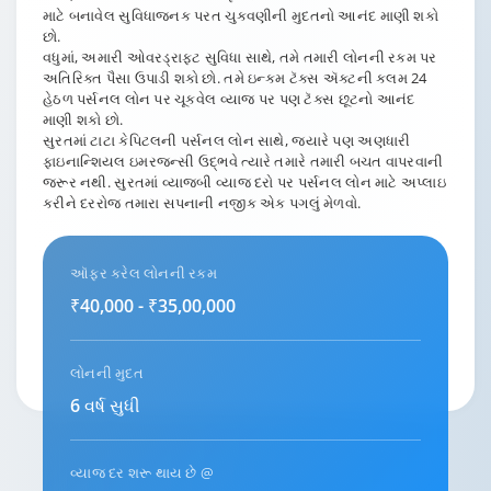
માટે બનાવેલ સુવિધાજનક પરત ચુકવણીની મુદતનો આનંદ માણી શકો
છો.
વધુમાં, અમારી ઓવરડ્રાફ્ટ સુવિધા સાથે, તમે તમારી લોનની રકમ પર
અતિરિક્ત પૈસા ઉપાડી શકો છો. તમે ઇન્કમ ટૅક્સ ઍક્ટની કલમ 24
હેઠળ પર્સનલ લોન પર ચૂકવેલ વ્યાજ પર પણ ટૅક્સ છૂટનો આનંદ
માણી શકો છો.
સુરતમાં ટાટા કેપિટલની પર્સનલ લોન સાથે, જ્યારે પણ અણધારી
ફાઇનાન્શિયલ ઇમરજન્સી ઉદ્ભવે ત્યારે તમારે તમારી બચત વાપરવાની
જરૂર નથી. સુરતમાં વ્યાજબી વ્યાજ દરો પર પર્સનલ લોન માટે અપ્લાઇ
કરીને દરરોજ તમારા સપનાની નજીક એક પગલું મેળવો.
ઑફર કરેલ લોનની રકમ
₹40,000 - ₹35,00,000
લોનની મુદત
6 વર્ષ સુધી
વ્યાજ દર શરૂ થાય છે @