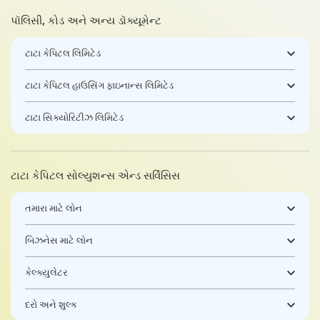
પૉલિસી, કોડ અને અન્ય ડૉક્યૂમેન્ટ
ટાટા કેપિટલ લિમિટેડ
ટાટા કેપિટલ હાઉસિંગ ફાઇનાન્સ લિમિટેડ
ટાટા સિક્યોરિટીઝ લિમિટેડ
ટાટા કેપિટલ સોલ્યુશન્સ એન્ડ સર્વિસિસ
તમારા માટે લોન
બિઝનેસ માટે લોન
કેલ્ક્યુલેટર
દરો અને શુલ્ક