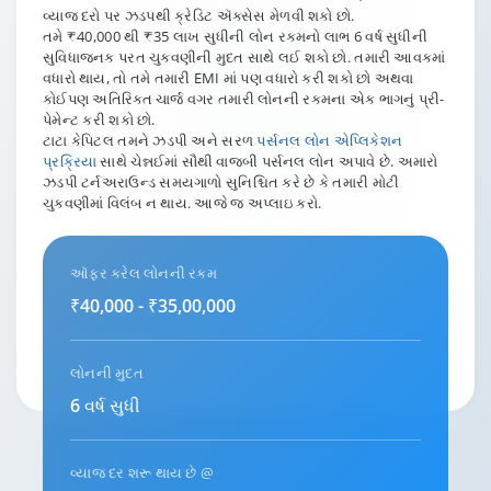
વ્યાજ દરો પર ઝડપથી ક્રેડિટ ઍક્સેસ મેળવી શકો છો.
તમે ₹40,000 થી ₹35 લાખ સુધીની લોન રકમનો લાભ 6 વર્ષ સુધીની
સુવિધાજનક પરત ચુકવણીની મુદત સાથે લઈ શકો છો. તમારી આવકમાં
વધારો થાય, તો તમે તમારી EMI માં પણ વધારો કરી શકો છો અથવા
કોઈપણ અતિરિક્ત ચાર્જ વગર તમારી લોનની રકમના એક ભાગનું પ્રી-
પેમેન્ટ કરી શકો છો.
ટાટા કેપિટલ તમને ઝડપી અને સરળ
પર્સનલ લોન એપ્લિકેશન
પ્રક્રિયા
સાથે ચેન્નઈમાં સૌથી વાજબી પર્સનલ લોન
અપાવે છે. અમારો
ઝડપી ટર્નઅરાઉન્ડ સમયગાળો સુનિશ્ચિત કરે છે કે તમારી મોટી
ચુકવણીમાં વિલંબ ન થાય. આજે જ અપ્લાઇ કરો.
ઑફર કરેલ લોનની રકમ
₹40,000 - ₹35,00,000
લોનની મુદત
6 વર્ષ સુધી
વ્યાજ દર શરૂ થાય છે @