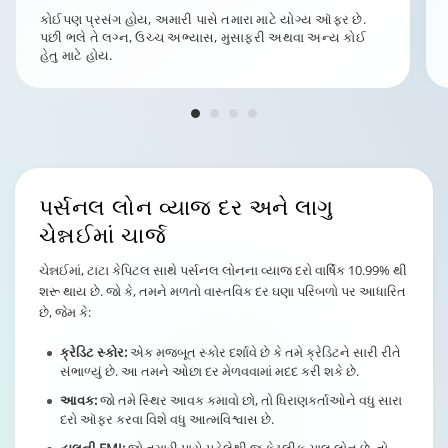
કોઈપણ પ્રસંગ હોય, અમારી પાસે તમારા માટે યોગ્ય ઑફર છે.
પછી ભલે તે લગ્ન, ઉચ્ચ અભ્યાસ, મુસાફરી અથવા અન્ય કોઈ
હેતુ માટે હોય.
પર્સનલ લોન વ્યાજ દર અને લાગુ
ચેન્નઈમાં ચાર્જ
ચેન્નઈમાં, ટાટા કેપિટલ સાથે પર્સનલ લોનના વ્યાજ દરો વાર્ષિક 10.99% થી
શરૂ થાય છે. જો કે, તમને મળતો વાસ્તવિક દર ઘણા પરિબળો પર આધારિત
છે, જેમ કે:
ક્રેડિટ સ્કોર:
એક મજબૂત સ્કોર દર્શાવે છે કે તમે ક્રેડિટને સારી રીતે
સંભાળ્યું છે. આ તમને ઓછા દર મેળવવામાં મદદ કરી શકે છે.
આવક:
જો તમે સ્થિર આવક કમાવો છો, તો ધિરાણકર્તાઓને વધુ સારા
દરો ઑફર કરવા વિશે વધુ આત્મવિશ્વાસ છે.