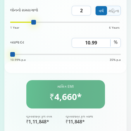
લોનનો સમયગાળો
વર્ષ
મહિના
1 Year
6 Years
%
વ્યાજ દર
10.99% p.a
35% p.a
માસિક EMI
₹4,660*
ચૂકવવાપાત્ર કુલ રકમ
ચૂકવવાપાત્ર કુલ વ્યાજ
₹1,11,848*
₹11,848*