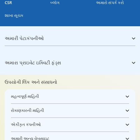
CSR
બ્લૉગ
અમારો સંપર્ક કરો
શાખા સૂચક
અમારી પેટાકંપનીઓ
અમારા પ્રાઇવેટ ઇક્વિટી ફંડ્સ
ઉપયોગી લિંક અને સંસાધનો
મહત્વપૂર્ણ માહિતી
રોકાણકારની માહિતી
એકીકૃત કંપનીઓ
અમારી અન્ય વેબસાઇટ