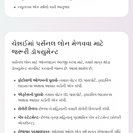
ન્યૂનતમ એક વર્ષનો કાર્ય અનુભવ
ચેન્નઈ
માં પર્સનલ લોન મેળવવા માટે
જરૂરી ડૉક્યુમેન્ટ
પર્સનલ લોન માટે ઑનલાઇન અરજી કરવા માટે, તમારે માત્ર થોડા
ડૉક્યુમેન્ટ સબમિટ કરવાની જરૂર છે. આમાં શામેલ છે:
ફોટોવાળો ઓળખનો પુરાવો-
તમારા વોટર ID, પાસપોર્ટ, ડ્રાઇવિંગ
લાઇસન્સ અથવા આધાર કાર્ડની એક કૉપી.
ઍડ્રેસનો પુરાવો-
તમારા વોટર ID, પાસપોર્ટ, ડ્રાઇવિંગ લાઇસન્સ
અથવા આધાર કાર્ડની એક કૉપી.
સેલેરી સ્લિપ-
છેલ્લા બે મહિનાની તમારી સેલેરી સ્લિપની કૉપી.
બેંક સ્ટેટમેન્ટ-
છેલ્લા ત્રણ મહિનાનું પ્રાથમિક બેંક સ્ટેટમેન્ટ (સેલરી
એકાઉન્ટ).
રોજગાર પ્રમાણપત્ર-
ઓછામાં ઓછા એક વર્ષ સતત રોજગારની પુષ્ટિ