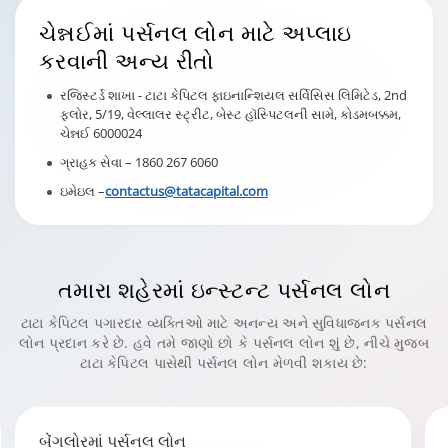
ચેન્નઈ
માં પર્સનલ લોન માટે અપ્લાઇ
કરવાની અન્ય રીતો
રજિસ્ટર્ડ શાખા - ટાટા કેપિટલ ફાઇનાન્શિયલ સર્વિસિસ લિમિટેડ, 2nd
ફ્લોર, 5/19, વેલ્લાલર સ્ટ્રીટ, બેસ્ટ હૉસ્પિટલની સામે, કોડમબક્કમ,
ચેન્નઈ 6000024
ગ્રાહક સેવા –
1860 267 6060
ઇમેઇલ –
contactus@tatacapital.com
તમારા શહેરમાં
ઇન્સ્ટન્ટ પર્સનલ લોન
ટાટા કેપિટલ પગારદાર વ્યક્તિઓ માટે અનન્ય અને સુવિધાજનક પર્સનલ
લોન પ્રદાન કરે છે. હવે તમે જાણો છો કે પર્સનલ લોન શું છે, નીચે મુજબ
ટાટા કેપિટલ પાસેથી પર્સનલ લોન મેળવી શકાય છે:
મુંબઈમાં પર્સનલ લોન