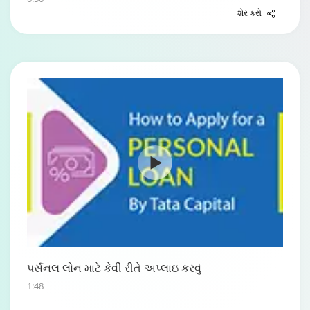
શેર કરો
પર્સનલ લોન માટે કેવી રીતે અપ્લાઇ કરવું
1:48