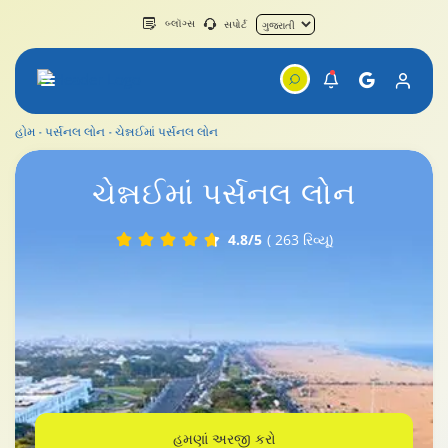
બ્લૉગ્સ
સપોર્ટ
હોમ
પર્સનલ લોન
ચેન્નઈમાં પર્સનલ લોન
ચેન્નઈમાં પર્સનલ લોન
ચેન્નઈ
માં પર્સનલ લોન
4.8/5
( 263 રિવ્યૂ)
હમણાં અરજી કરો