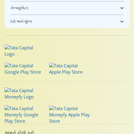
કેલ્ક્યુલેટર
દરો અને શુલ્ક
અમને ફોલો કરો