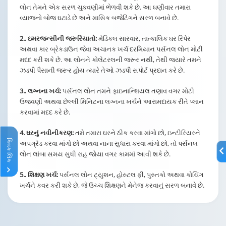
લોન તેમને એક સરળ ચુકવણીમાં ભેળવી શકે છે. આ ઘણીવાર તમારા
વ્યાજનો બોજ ઘટાડે છે અને માસિક બજેટિંગને સરળ બનાવે છે.
2.. ઇમરજન્સીની જરૂરિયાતો:
મેડિકલ સારવાર, તાત્કાલિક ઘર રિપેર
અથવા કાર બ્રેકડાઉન જેવા અચાનક ખર્ચ દરમિયાન પર્સનલ લોન મોટી
મદદ કરી શકે છે. આ લોનને કોલેટરલની જરૂર નથી, તેથી જ્યારે તમને
ઝડપી પૈસાની જરૂર હોય ત્યારે તેઓ ઝડપી સપોર્ટ પ્રદાન કરે છે.
3.. લગ્નના ખર્ચ:
પર્સનલ લોન તમને ફાઇનાન્શિયલ તણાવ વગર મોટી
ઉજવણી અથવા છેલ્લી મિનિટના લગ્નના ખર્ચને આરામદાયક રીતે પ્લાન
કરવામાં મદદ કરે છે.
4. ઘરનું નવીનીકરણ:
તમે તમારા ઘરને ઠીક કરવા માંગો છો, ઇન્ટીરિયરને
ક્વિક લિંક
અપગ્રેડ કરવા માંગો છો અથવા નાના સુધારા કરવા માંગો છો, તો પર્સનલ
લોન લાંબા સમય સુધી રાહ જોયા વગર કામમાં આવી શકે છે.
5.. શિક્ષણ ખર્ચ:
પર્સનલ લોન ટ્યુશન, હોસ્ટલ ફી, પુસ્તકો અથવા કોચિંગ
ખર્ચને કવર કરી શકે છે, જે ઉચ્ચ શિક્ષણને મેનેજ કરવાનું સરળ બનાવે છે.