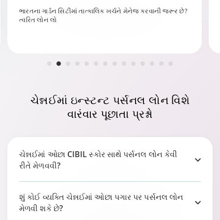
મુંબઈમાં શ્રેષ્ઠ લોન વ્યાજ દરો મેળવો. તમારા શહેરમાં ટાટા કેપિટલ
સાથે જોડાઓ.
ચેન્નઈમાં
ઇન્સ્ટન્ટ પર્સનલ લોન વિશે
વારંવાર પૂછાતા પ્રશ્નો
ચેન્નઈમાં ઓછા CIBIL સ્કોર સાથે પર્સનલ લોન કેવી
રીતે મેળવવી?
શું કોઈ વ્યક્તિ ચેન્નઈમાં ઓછા પગાર પર પર્સનલ લોન
મેળવી શકે છે?