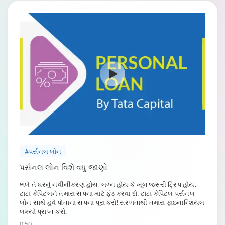
#પર્સનલ લોન
પર્સનલ લોન વિશે વધુ જાણો
ભલે તે ઘરનું નવીનીકરણ હોય, લગ્ન હોય કે ખૂબ જરૂરી ટ્રિપ હોય,
ટાટા કેપિટલને તમારા સપના માટે ફંડ કરવા દો. ટાટા કેપિટલ પર્સનલ
લોન સાથે હવે પોતાના સપના પૂરા કરો! સરળતાથી તમારા ફાઇનાન્શિયલ
લક્ષ્યો પ્રાપ્ત કરો.
0:50