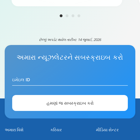
છેલ્લું અપડેટ થયેલ તારીખ:
14 જુલાઈ, 2026
અમારા
ન્યૂઝલેટર
ને સબસ્ક્રાઇબ કરો
ઇમેઇલ ID
હમણાં જ સબસ્ક્રાઇબ કરો
અમારા વિશે
કરિયર
મીડિયા સેન્ટર