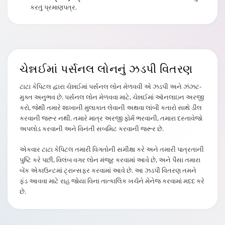
કરતું પ્રમાણપત્ર.
ચેન્નઈમાં પર્સનલ
લોનનું ઝડપી વિતરણ
ટાટા કેપિટલ દ્વારા ચેન્નઈમાં પર્સનલ લોન મેળવવી એ ઝડપી અને ઝંઝટ-
મુક્ત અનુભવ છે. પર્સનલ લોન મેળવવા માટે, ચેન્નઈમાં ઑનલાઇન અરજી
કરો, જેથી તમારે શાખાની મુલાકાત લેવાની અથવા લાંબી કતારો સાથે ડીલ
કરવાની જરૂર નથી. તમારે માત્ર અરજી ફોર્મ ભરવાની, તમારા દસ્તાવેજો
અપલોડ કરવાની અને વિનંતી સબમિટ કરવાની જરૂર છે.
એકવાર ટાટા કેપિટલ તમારી વિગતોની સમીક્ષા કરે અને તમારી પાત્રતાની
પુષ્ટિ કરે પછી, વિલંબ વગર લોન મંજૂર કરવામાં આવે છે, અને પૈસા તમારા
બેંક એકાઉન્ટમાં ટ્રાન્સફર કરવામાં આવે છે. આ ઝડપી વિતરણ તમને
ફંડ આવવા માટે રાહ જોયા વિના તાત્કાલિક ખર્ચને મેનેજ કરવામાં મદદ કરે
છે.