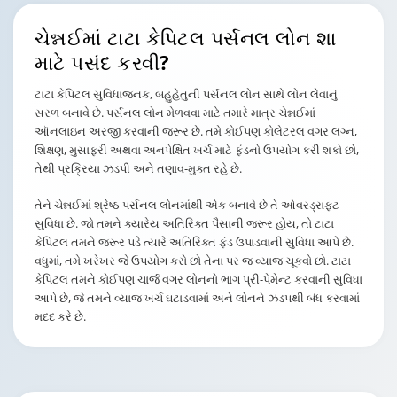
ચેન્નઈમાં ટાટા કેપિટલ
પર્સનલ લોન શા
માટે પસંદ કરવી?
ટાટા કેપિટલ સુવિધાજનક, બહુહેતુની પર્સનલ લોન સાથે લોન લેવાનું
સરળ બનાવે છે. પર્સનલ લોન મેળવવા માટે તમારે માત્ર ચેન્નઈમાં
ઑનલાઇન અરજી કરવાની જરૂર છે. તમે કોઈપણ કોલેટરલ વગર લગ્ન,
શિક્ષણ, મુસાફરી અથવા અનપેક્ષિત ખર્ચ માટે ફંડનો ઉપયોગ કરી શકો છો,
તેથી પ્રક્રિયા ઝડપી અને તણાવ-મુક્ત રહે છે.
તેને ચેન્નઈમાં શ્રેષ્ઠ પર્સનલ લોનમાંથી એક બનાવે છે તે ઓવરડ્રાફ્ટ
સુવિધા છે. જો તમને ક્યારેય અતિરિક્ત પૈસાની જરૂર હોય, તો ટાટા
કેપિટલ તમને જરૂર પડે ત્યારે અતિરિક્ત ફંડ ઉપાડવાની સુવિધા આપે છે.
વધુમાં, તમે ખરેખર જે ઉપયોગ કરો છો તેના પર જ વ્યાજ ચૂકવો છો. ટાટા
કેપિટલ તમને કોઈપણ ચાર્જ વગર લોનનો ભાગ પ્રી-પેમેન્ટ કરવાની સુવિધા
આપે છે, જે તમને વ્યાજ ખર્ચ ઘટાડવામાં અને લોનને ઝડપથી બંધ કરવામાં
મદદ કરે છે.