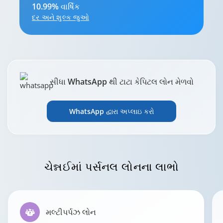
10.99% વાર્ષિક
દર અને શુલ્ક જુઓ
સીધા WhatsApp થી ટાટા કેપિટલ લોન મેળવો
WhatsApp દ્વારા અપ્લાઇ કરો
ચેન્નઈમાં પર્સનલ
લોનના લાભો
મલ્ટીપર્પઝ લોન