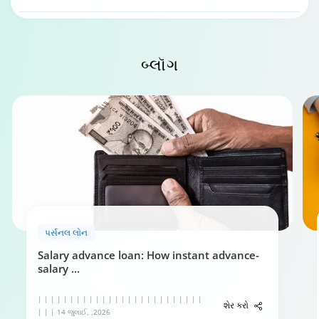
પર્સનલ લોન પાત્રતા કેલ્ક્યુલેટર
બ્લૉગ
0:49
ટાટા કેપિટલ પર્સનલ લોન માટે તમારી માર્ગદર્શિકા
5:29
પર્સનલ લોન
Salary advance loan: How instant advance-
salary
...
| | | | | | | | | | | | | | | | | | | | | | | | | |
શેર કરો
| | | 14 જુલાઈ, ,2026