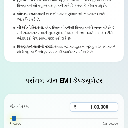
હાલની EMI:
જો તમારી પાસે પહેલેથી જ કેટલીક ચાલુ લોન છે, તો
ધિરાણકર્તાઓ વધુ દર વસૂલ કરી શકે છે કારણ કે જોખમ વધુ છે.
લોનની રકમ:
નાની લોનની રકમ ઘણીવાર ઓછા વ્યાજ દરોને
આકર્ષિત કરે છે.
નોકરીની સ્થિરતા:
એક સ્થિર નોકરીથી ધિરાણકર્તાને ખબર પડે છે કે
તમે સમયસર તમારી ચુકવણી કરી શકો છો. આ તમને સંભવિત રીતે
ઓછા દરો મેળવવામાં મદદ કરી શકે છે.
ધિરાણકર્તા સાથેનો તમારો સંબંધ:
જો તમે હાલના ગ્રાહક છો, તો તમને
થોડી વધુ સારી ઑફર અથવા ડિસ્કાઉન્ટ મળી શકે છે.
પર્સનલ લોન
EMI કેલ્ક્યુલેટર
લોનની રકમ
₹
₹40,000
₹35,00,000