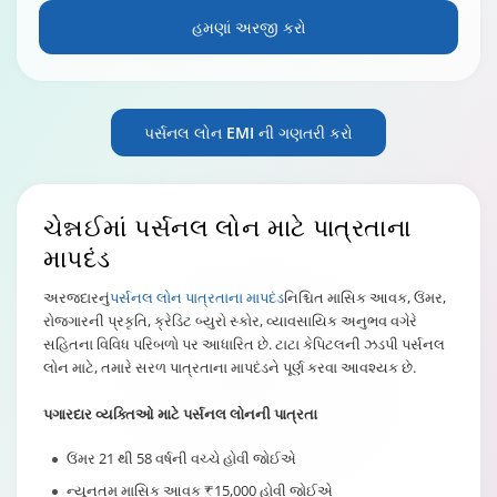
હમણાં અરજી કરો
પર્સનલ લોન EMI ની ગણતરી કરો
ચેન્નઈ
માં પર્સનલ લોન માટે પાત્રતાના
માપદંડ
અરજદારનું
પર્સનલ લોન પાત્રતાના માપદંડ
નિશ્ચિત માસિક આવક, ઉંમર,
રોજગારની પ્રકૃતિ, ક્રેડિટ બ્યુરો સ્કોર, વ્યાવસાયિક અનુભવ વગેરે
સહિતના વિવિધ પરિબળો પર આધારિત છે. ટાટા કેપિટલની ઝડપી પર્સનલ
લોન માટે, તમારે સરળ પાત્રતાના માપદંડને પૂર્ણ કરવા આવશ્યક છે.
પગારદાર વ્યક્તિઓ માટે પર્સનલ લોનની પાત્રતા
ઉંમર 21 થી 58 વર્ષની વચ્ચે હોવી જોઈએ
ન્યૂનતમ માસિક આવક ₹15,000 હોવી જોઈએ