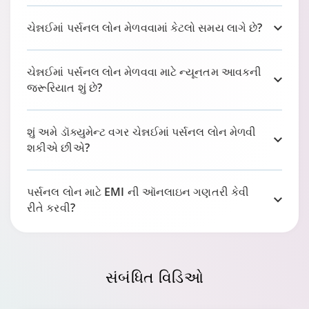
ચેન્નઈમાં પર્સનલ લોન મેળવવામાં કેટલો સમય લાગે છે?
ચેન્નઈમાં પર્સનલ લોન મેળવવા માટે ન્યૂનતમ આવકની
જરૂરિયાત શું છે?
શું અમે ડૉક્યુમેન્ટ વગર ચેન્નઈમાં પર્સનલ લોન મેળવી
શકીએ છીએ?
પર્સનલ લોન માટે EMI ની ઑનલાઇન ગણતરી કેવી
રીતે કરવી?
સંબંધિત
વિડિઓ