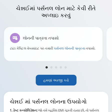
ચેન્નઈ
માં પર્સનલ લોન માટે કેવી રીતે
અપ્લાઇ કરવું
લોનની પાત્રતા તપાસો
ટાટા કેપિટલ વેબસાઇટ પર તમારી
પર્સનલ લોનની પાત્રતા
તપાસો.
હમણાં અરજી કરો
ચેન્નઈ
માં પર્સનલ લોનના ઉપયોગો
1. ડેબ્ટ કન્સોલિડેશન:
જો તમે બહુવિધ EMI ચૂકવી રહ્યા છો, તો પર્સનલ