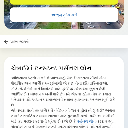
અરજી ટ્રેક કરો
પાછા જાઓ
ચેન્નઈ
માં ઇન્સ્ટન્ટ પર્સનલ લોન
એશિયાના ડેટ્રોઇટ તરીકે ઓળખાતું, ચેન્નઈ ભારતના સૌથી મોટા
શૈક્ષણિક અને આર્થિક કેન્દ્રોમાંથી એક છે. તેના દરિયાકિનારાઓ,
કૉલેજો, મંદિરો અને થિયેટરો માટે પ્રસિદ્ધ, ચેન્નઈમાં જીવનશૈલી
આર્થિક રીતે બોજારૂપ બની શકે છે. તમે એકલા રહેતા હોવ કે તમારા
પરિવાર સાથે, અચાનક ઇમરજન્સી તમારા ફાઇનાન્સ પર ભાર મૂકી શકે
છે.
જો તમારા ઘરને તાત્કાલિક રિનોવેશનની જરૂર હોય તો શું થશે? અથવા
તમારે તાત્કાલિક તબીબી સારવાર માટે ચુકવણી કરવી પડે? આ ખર્ચાઓ
માટે ફંડ પ્રદાન કરવાની શ્રેષ્ઠ રીત એ છે કે
પર્સનલ લોન
તરફ વળવું.
ચેન્નઈમાં ટાટા કેપિટલની મલ્ટી-પર્પઝ પર્સનલ લોન સાથે, તમે વાજબી