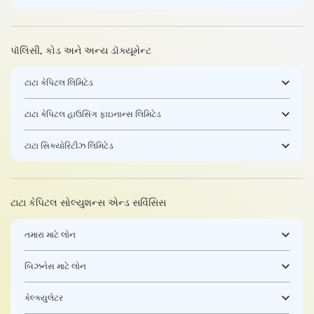
પૉલિસી, કોડ અને અન્ય ડૉક્યૂમેન્ટ
ટાટા કેપિટલ લિમિટેડ
ટાટા કેપિટલ હાઉસિંગ ફાઇનાન્સ લિમિટેડ
ટાટા સિક્યોરિટીઝ લિમિટેડ
ટાટા કેપિટલ સોલ્યુશન્સ એન્ડ સર્વિસિસ
તમારા માટે લોન
બિઝનેસ માટે લોન
કેલ્ક્યુલેટર