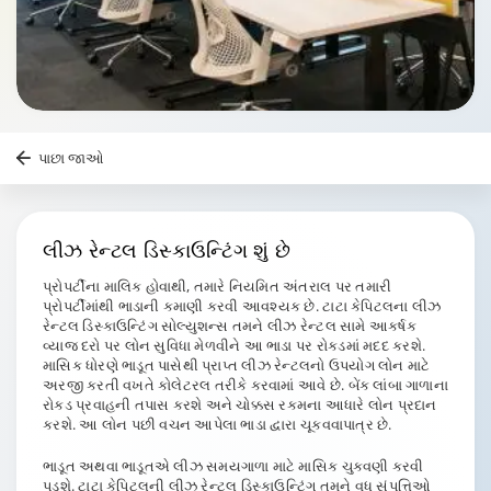
પાછા જાઓ
લીઝ
રેન્ટલ ડિસ્કાઉન્ટિંગ
શું છે
પ્રોપર્ટીના માલિક હોવાથી, તમારે નિયમિત અંતરાલ પર તમારી
પ્રોપર્ટીમાંથી ભાડાની કમાણી કરવી આવશ્યક છે. ટાટા કેપિટલના લીઝ
રેન્ટલ ડિસ્કાઉન્ટિંગ સોલ્યુશન્સ તમને લીઝ રેન્ટલ સામે આકર્ષક
વ્યાજ દરો પર લોન સુવિધા મેળવીને આ ભાડા પર રોકડમાં મદદ કરશે.
માસિક ધોરણે ભાડૂત પાસેથી પ્રાપ્ત લીઝ રેન્ટલનો ઉપયોગ લોન માટે
અરજી કરતી વખતે કોલેટરલ તરીકે કરવામાં આવે છે. બેંક લાંબા ગાળાના
રોકડ પ્રવાહની તપાસ કરશે અને ચોક્કસ રકમના આધારે લોન પ્રદાન
કરશે. આ લોન પછી વચન આપેલા ભાડા દ્વારા ચૂકવવાપાત્ર છે.
ભાડૂત અથવા ભાડૂતએ લીઝ સમયગાળા માટે માસિક ચુકવણી કરવી
પડશે. ટાટા કેપિટલની લીઝ રેન્ટલ ડિસ્કાઉન્ટિંગ તમને વધુ સંપત્તિઓ