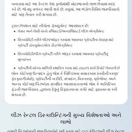
બનાવવા માટે આ રેન્ટલ કૅશ ફ્લોમાંથી મોટાભાગનો લાભ લેવામાં મદદ
કરે છે, જે વધુ વળતર આપી શકે છે. વધુમાં, આ ભંડોળ વિવિધ જરૂરિયાતો
માટે પણ તૈનાત કરી શકાય છે.
ટ્રાન્ઝૅક્શન માટે નીચેના ડૉક્યુમેન્ટ આવશ્યક છે:
લેસર અને લેસી વચ્ચે રજિસ્ટર્ડ/અનરજિસ્ટર્ડ લીઝ એગ્રીમેન્ટ
સિક્યોરિટી તરીકે લીઝ/ઑફર કરવામાં આવનાર પ્રોપર્ટીના વેચાણ માટે
પ્રોપર્ટી ડૉક્યુમેન્ટ/સેલ ડીડ/એગ્રીમેન્ટ
સિક્યોરિટી/લીઝ પ્રોપર્ટી તરીકે ઑફર કરવામાં આવનાર પ્રોપર્ટીનું
મૂલ્યાંકન
પ્રોપર્ટીની યોગ્ય માલિકી સ્થાપિત કરવા માટે ટાઇટલ સર્ચ રિપોર્ટ લેસરની છે
લોન કોઈપણ ઉત્પાદક હેતુ જેમ કે બિલ્ડિંગના સમારકામ (નવીનીકરણ/
ફેરફાર/ઉમેરો), પ્રોપર્ટીની ખરીદી, સંપાદન, વિસ્તરણ, પ્રોજેક્ટ અને
અન્ય કોઈપણ બિઝનેસ સંબંધિત આવશ્યકતાઓ જેમ કે અતિરિક્ત
ફંડની જરૂરિયાત, હાલના દેવુંનું રિફાઇનાન્સ વગેરે માટે ફાઇનાન્સ કરી
શકાય છે.
લીઝ રેન્ટલ ડિસ્કાઉન્ટિંગ
ની મુખ્ય વિશેષતાઓ અને
લાભો
તમારી બિઝનેસની જરૂરિયાતોને પૂર્ણ કરવા માટે ટાટા કેપિટલની લીઝ રેન્ટલ