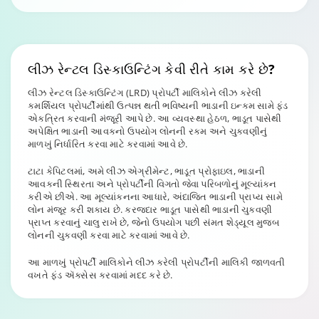
લીઝ રેન્ટલ
ડિસ્કાઉન્ટિંગ કેવી રીતે કામ કરે છે?
લીઝ રેન્ટલ ડિસ્કાઉન્ટિંગ (LRD) પ્રોપર્ટી માલિકોને લીઝ કરેલી
કમર્શિયલ પ્રોપર્ટીમાંથી ઉત્પન્ન થતી ભવિષ્યની ભાડાની ઇન્કમ સામે ફંડ
એકત્રિત કરવાની મંજૂરી આપે છે. આ વ્યવસ્થા હેઠળ, ભાડૂત પાસેથી
અપેક્ષિત ભાડાની આવકનો ઉપયોગ લોનની રકમ અને ચુકવણીનું
માળખું નિર્ધારિત કરવા માટે કરવામાં આવે છે.
ટાટા કેપિટલમાં, અમે લીઝ એગ્રીમેન્ટ, ભાડૂત પ્રોફાઇલ, ભાડાની
આવકની સ્થિરતા અને પ્રોપર્ટીની વિગતો જેવા પરિબળોનું મૂલ્યાંકન
કરીએ છીએ. આ મૂલ્યાંકનના આધારે, અંદાજિત ભાડાની પ્રાપ્ય સામે
લોન મંજૂર કરી શકાય છે. કરજદાર ભાડૂત પાસેથી ભાડાની ચુકવણી
પ્રાપ્ત કરવાનું ચાલુ રાખે છે, જેનો ઉપયોગ પછી સંમત શેડ્યૂલ મુજબ
લોનની ચુકવણી કરવા માટે કરવામાં આવે છે.
આ માળખું પ્રોપર્ટી માલિકોને લીઝ કરેલી પ્રોપર્ટીની માલિકી જાળવતી
વખતે ફંડ ઍક્સેસ કરવામાં મદદ કરે છે.