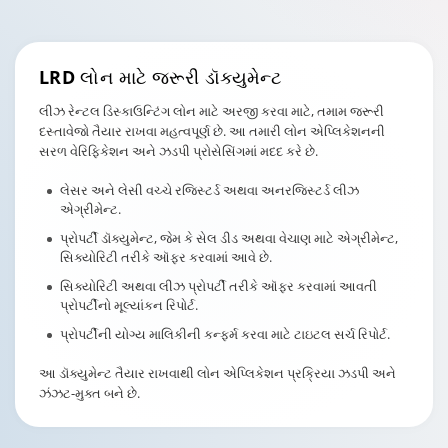
LRD લોન
માટે જરૂરી ડૉક્યુમેન્ટ
લીઝ રેન્ટલ ડિસ્કાઉન્ટિંગ લોન માટે અરજી કરવા માટે, તમામ જરૂરી
દસ્તાવેજો તૈયાર રાખવા મહત્વપૂર્ણ છે. આ તમારી લોન એપ્લિકેશનની
સરળ વેરિફિકેશન અને ઝડપી પ્રોસેસિંગમાં મદદ કરે છે.
લેસર અને લેસી વચ્ચે રજિસ્ટર્ડ અથવા અનરજિસ્ટર્ડ લીઝ
એગ્રીમેન્ટ.
પ્રોપર્ટી ડૉક્યુમેન્ટ, જેમ કે સેલ ડીડ અથવા વેચાણ માટે એગ્રીમેન્ટ,
સિક્યોરિટી તરીકે ઑફર કરવામાં આવે છે.
સિક્યોરિટી અથવા લીઝ પ્રોપર્ટી તરીકે ઑફર કરવામાં આવતી
પ્રોપર્ટીનો મૂલ્યાંકન રિપોર્ટ.
પ્રોપર્ટીની યોગ્ય માલિકીની કન્ફર્મ કરવા માટે ટાઇટલ સર્ચ રિપોર્ટ.
આ ડૉક્યુમેન્ટ તૈયાર રાખવાથી લોન એપ્લિકેશન પ્રક્રિયા ઝડપી અને
ઝંઝટ-મુક્ત બને છે.