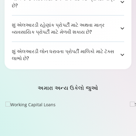
છે?
શું એલઆરડી રહેણાંક પ્રોપર્ટી માટે અથવા માત્ર
વ્યવસાયિક પ્રોપર્ટી માટે મેળવી શકાય છે?
શું એલઆરડી લોન ધરાવતા પ્રોપર્ટી માલિકો માટે ટૅક્સ
લાભો છે?
અમારા
અન્ય ઉકેલો
જુઓ