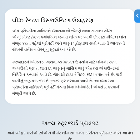
લીઝ રેન્ટલ
ડિસ્કાઉન્ટિંગ ઉદાહરણ
એક પ્રોપર્ટીના માલિકને ધ્યાનમાં લો જેમણે લાંબા ગાળાના લીઝ
એગ્રીમેન્ટ હેઠળ કમર્શિયલ જગ્યા લીઝ પર આપી છે. ટાટા કેપિટલ લોન
મંજૂર કરતા પહેલાં પ્રોપર્ટી અને ભાડૂત પ્રોફાઇલ સાથે ભાડાની આવકની
ચોખ્ખી વર્તમાન વેલ્યૂનું મૂલ્યાંકન કરે છે.
કરજદારને બિઝનેસ અથવા વ્યક્તિગત ઉપયોગ માટે લોનની રકમ
અગાઉથી પ્રાપ્ત થાય છે. ભાડૂતનું માસિક ભાડું એસ્ક્રો એકાઉન્ટમાં
નિર્દેશિત કરવામાં આવે છે, જેમાંથી ટાટા કેપિટલ EMI કપાત કરે છે. પછી
બાકીનું ભાડું કરજદારને ટ્રાન્સફર કરવામાં આવે છે. આ વ્યવસ્થા
પ્રોપર્ટીના માલિકને પ્રોપર્ટી વેચ્યા વિના લિક્વિડિટી ઍક્સેસ કરવાની
મંજૂરી આપે છે.
અન્ય
સ્ટ્રક્ચર્ડ પ્રૉડક્ટ
અમે ઑફર કરીએ છીએ તેવી કેટલીક સામાન્ય સંરચિત પ્રૉડક્ટ નીચે આપેલ
છે: