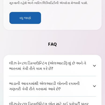
મૂકવાની રહેશે અને ત્વરિત લિક્વિડિટીની ઍક્સેસ મેળવવી પડશે.
વધુ જાણો
FAQ
લીઝ રેન્ટલ ડિસ્કાઉન્ટિંગ (એલઆરડી) શું છે અને તે
ભારતમાં કેવી રીતે કામ કરે છે?
ભાડાની આવકમાંથી એલઆરડી લોનની રકમની
ગણતરી કેવી રીતે કરવામાં આવે છે?
લીઝ-રેન્ટલ ડિસ્કાઉન્ટિંગ લોન માટે કઈ પ્રોપર્ટી પાત્ર