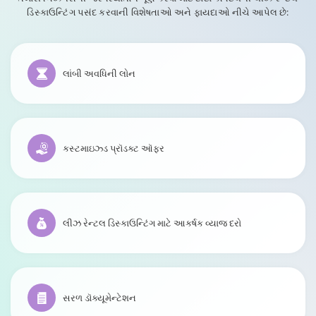
ડિસ્કાઉન્ટિંગ પસંદ કરવાની વિશેષતાઓ અને ફાયદાઓ નીચે આપેલ છે:
લાંબી અવધિની લોન
કસ્ટમાઇઝ્ડ પ્રૉડક્ટ ઑફર
લીઝ રેન્ટલ ડિસ્કાઉન્ટિંગ માટે આકર્ષક વ્યાજ દરો
સરળ ડૉક્યૂમેન્ટેશન