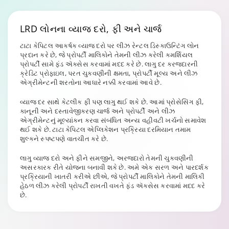
LRD લોનના વ્યાજ દરો,
ફી અને ચાર્જ
ટાટા કેપિટલ આકર્ષક વ્યાજ દરો પર લીઝ રેન્ટલ ડિસ્કાઉન્ટિંગ લોન
પ્રદાન કરે છે, જે પ્રોપર્ટી માલિકોને તેમની લીઝ કરેલી કમર્શિયલ
પ્રોપર્ટી સામે ફંડ ઍક્સેસ કરવામાં મદદ કરે છે. લાગુ દર કરજદારની
ક્રેડિટ પ્રોફાઇલ, પરત ચુકવણીની ક્ષમતા, પ્રોપર્ટી મૂલ્ય અને લીઝ
એગ્રીમેન્ટની શરતોના આધારે નક્કી કરવામાં આવે છે.
વ્યાજ દર સાથે કેટલીક ફી પણ લાગુ થઈ શકે છે. આમાં પ્રોસેસિંગ ફી,
કાનૂની અને દસ્તાવેજીકરણ ચાર્જ અને પ્રોપર્ટી અને લીઝ
એગ્રીમેન્ટનું મૂલ્યાંકન કરવા સંબંધિત અન્ય વહીવટી ખર્ચનો સમાવેશ
થઈ શકે છે. ટાટા કેપિટલ એપ્લિકેશન પ્રક્રિયા દરમિયાન તમામ
શુલ્કને સ્પષ્ટપણે વાતચીત કરે છે.
લાગુ વ્યાજ દરો અને ફીને સમજીને, અરજદારો તેમની ચુકવણીની
અસરકારક રીતે યોજના બનાવી શકે છે. અમે એક સરળ અને પારદર્શક
પ્રક્રિયાની ખાતરી કરીએ છીએ, જે પ્રોપર્ટી માલિકોને તેમની માલિકી
હેઠળ લીઝ કરેલી પ્રોપર્ટી રાખતી વખતે ફંડ ઍક્સેસ કરવામાં મદદ કરે
છે.