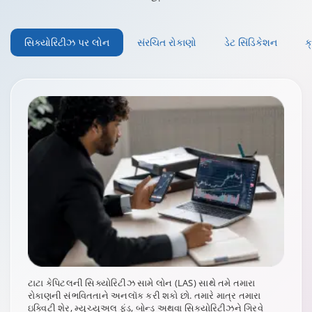
સિક્યોરિટીઝ પર લોન
સંરચિત રોકાણો
ડેટ સિંડિકેશન
ક
ટાટા કેપિટલની સિક્યોરિટીઝ સામે લોન (LAS) સાથે તમે તમારા
રોકાણની સંભવિતતાને અનલૉક કરી શકો છો. તમારે માત્ર તમારા
ઇક્વિટી શેર, મ્યુચ્યુઅલ ફંડ, બોન્ડ અથવા સિક્યોરિટીઝને ગિરવે