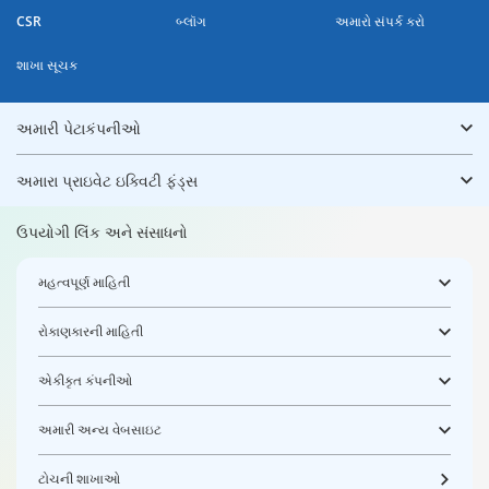
CSR
બ્લૉગ
અમારો સંપર્ક કરો
શાખા સૂચક
અમારી પેટાકંપનીઓ
અમારા પ્રાઇવેટ ઇક્વિટી ફંડ્સ
ઉપયોગી લિંક અને સંસાધનો
મહત્વપૂર્ણ માહિતી
રોકાણકારની માહિતી
એકીકૃત કંપનીઓ
અમારી અન્ય વેબસાઇટ
ટોચની શાખાઓ