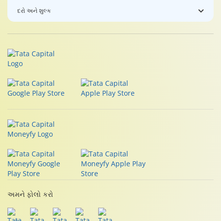
દરો અને શુલ્ક
અમને ફોલો કરો