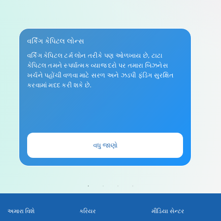
વર્કિંગ કેપિટલ લોન્સ
વર્કિંગ કેપિટલ ટર્મ લોન તરીકે પણ ઓળખાય છે, ટાટા
કેપિટલ તમને સ્પર્ધાત્મક વ્યાજ દરો પર તમારા બિઝનેસ
ખર્ચને પહોંચી વળવા માટે સરળ અને ઝડપી ફંડિંગ સુરક્ષિત
કરવામાં મદદ કરી શકે છે.
વધુ જાણો
અમારા વિશે
કરિયર
મીડિયા સેન્ટર