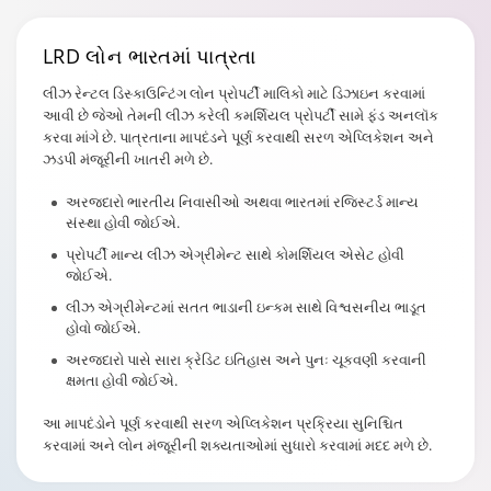
LRD લોન
ભારતમાં પાત્રતા
લીઝ રેન્ટલ ડિસ્કાઉન્ટિંગ લોન પ્રોપર્ટી માલિકો માટે ડિઝાઇન કરવામાં
આવી છે જેઓ તેમની લીઝ કરેલી કમર્શિયલ પ્રોપર્ટી સામે ફંડ અનલૉક
કરવા માંગે છે. પાત્રતાના માપદંડને પૂર્ણ કરવાથી સરળ એપ્લિકેશન અને
ઝડપી મંજૂરીની ખાતરી મળે છે.
અરજદારો ભારતીય નિવાસીઓ અથવા ભારતમાં રજિસ્ટર્ડ માન્ય
સંસ્થા હોવી જોઈએ.
પ્રોપર્ટી માન્ય લીઝ એગ્રીમેન્ટ સાથે કોમર્શિયલ એસેટ હોવી
જોઈએ.
લીઝ એગ્રીમેન્ટમાં સતત ભાડાની ઇન્કમ સાથે વિશ્વસનીય ભાડૂત
હોવો જોઈએ.
અરજદારો પાસે સારા ક્રેડિટ ઇતિહાસ અને પુનઃ ચૂકવણી કરવાની
ક્ષમતા હોવી જોઈએ.
આ માપદંડોને પૂર્ણ કરવાથી સરળ એપ્લિકેશન પ્રક્રિયા સુનિશ્ચિત
કરવામાં અને લોન મંજૂરીની શક્યતાઓમાં સુધારો કરવામાં મદદ મળે છે.