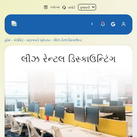
બ્લૉગ્સ
સપોર્ટ
હોમ
કોર્પોરેટ
સ્ટ્રક્ચર્ડ પ્રોડક્ટ
લીઝ રેંટલ ડિસ્કાઉન્ટ
લીઝ રેંટલ ડિસ્કાઉન્ટ
લીઝ રેન્ટલ
ડિસ્કાઉન્ટિંગ