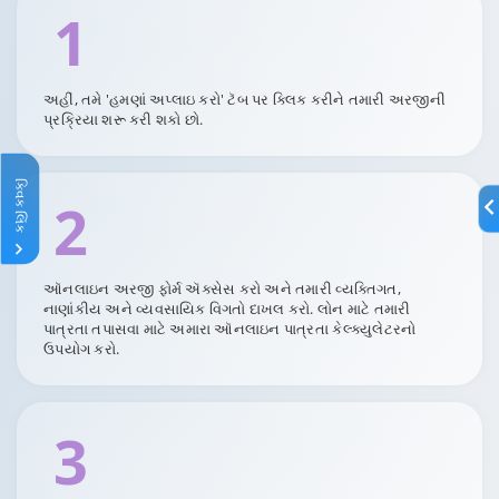
1
અહીં, તમે 'હમણાં અપ્લાઇ કરો' ટૅબ પર ક્લિક કરીને તમારી અરજીની
પ્રક્રિયા શરૂ કરી શકો છો.
ક્વિક લિંક
2
ઑનલાઇન અરજી ફોર્મ ઍક્સેસ કરો અને તમારી વ્યક્તિગત,
નાણાંકીય અને વ્યવસાયિક વિગતો દાખલ કરો. લોન માટે તમારી
પાત્રતા તપાસવા માટે અમારા ઑનલાઇન પાત્રતા કેલ્ક્યુલેટરનો
ઉપયોગ કરો.
3