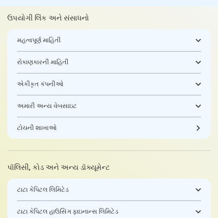
ઉપયોગી લિંક અને સંસાધનો
મહત્વપૂર્ણ માહિતી
રોકાણકારની માહિતી
એકીકૃત કંપનીઓ
અમારી અન્ય વેબસાઇટ
ટોચની શાખાઓ
પૉલિસી, કોડ અને અન્ય ડૉક્યૂમેન્ટ
ટાટા કેપિટલ લિમિટેડ
ટાટા કેપિટલ હાઉસિંગ ફાઇનાન્સ લિમિટેડ