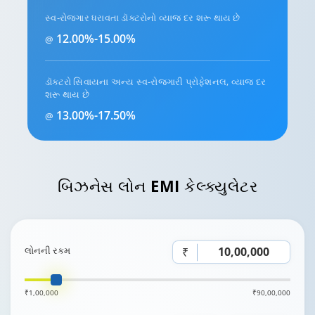
સ્વ-રોજગાર ધરાવતા ડૉક્ટરોનો વ્યાજ દર શરૂ થાય છે
12.00%-15.00%
@
ડૉક્ટરો સિવાયના અન્ય સ્વ-રોજગારી પ્રોફેશનલ, વ્યાજ દર
શરૂ થાય છે
13.00%-17.50%
@
બિઝનેસ લોન
EMI કેલ્ક્યુલેટર
લોનની રકમ
₹
₹1,00,000
₹90,00,000