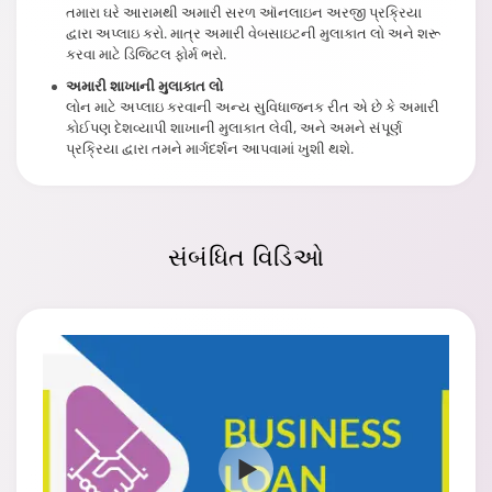
તમારા ઘરે આરામથી અમારી સરળ ઑનલાઇન અરજી પ્રક્રિયા
દ્વારા અપ્લાઇ કરો. માત્ર અમારી વેબસાઇટની મુલાકાત લો અને શરૂ
કરવા માટે ડિજિટલ ફોર્મ ભરો.
અમારી શાખાની મુલાકાત લો
લોન માટે અપ્લાઇ કરવાની અન્ય સુવિધાજનક રીત એ છે કે અમારી
કોઈપણ દેશવ્યાપી શાખાની મુલાકાત લેવી, અને અમને સંપૂર્ણ
પ્રક્રિયા દ્વારા તમને માર્ગદર્શન આપવામાં ખુશી થશે.
સંબંધિત
વિડિઓ