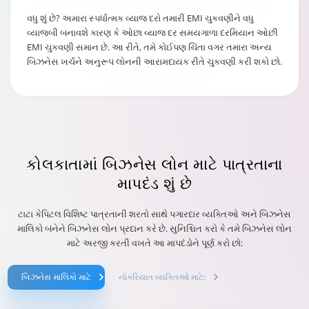
વધુ શું છે? અમારા સ્પર્ધાત્મક વ્યાજ દરો તમારી EMI ચુકવણીને વધુ
વ્યાજબી બનાવશે કારણ કે ઓછા વ્યાજ દર સમયગાળા દરમિયાન ઓછી
EMI ચુકવણી સમાન છે. આ રીતે, તમે કોઈપણ ચિંતા વગર તમારા અન્ય
બિઝનેસ ખર્ચને અનુરૂપ લોનની આરામદાયક રીતે ચુકવણી કરી શકો છો.
કોલકાતામાં
બિઝનેસ લોન માટે પાત્રતાના
માપદંડ શું છે
ટાટા કેપિટલ વિશિષ્ટ પાત્રતાની શરતો સાથે પગારદાર વ્યક્તિઓ અને બિઝનેસ
માલિકો બંનેને બિઝનેસ લોન પ્રદાન કરે છે. સુનિશ્ચિત કરો કે તમે બિઝનેસ લોન
માટે અરજી કરતી વખતે આ માપદંડોને પૂર્ણ કરો છો:
બિઝનેસ માલિકો માટે
નોકરિયાત વ્યક્તિઓ માટે: