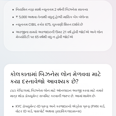
નિયમિત નફા સાથે ન્યૂનતમ 2 વર્ષની બિઝનેસ સાતત્ય
₹ 5,000 અથવા તેનાથી વધુનું હેલ્ધી માસિક બેંક બૅલેન્સ
ન્યૂનતમ CIBIL સ્કોર 675, ચુકવણી શિસ્ત દર્શાવે છે
અરજીના સમયે અરજદારની ઉંમર 21 વર્ષ હોવી જોઈએ અને લોન
મેચ્યોરિટી પર 65 વર્ષથી વધુ ન હોવી જોઈએ
કોલકાતા
માં બિઝનેસ લોન મેળવવા માટે
કયા દસ્તાવેજો આવશ્યક છે?
ટાટા કેપિટલમાં, બિઝનેસ લોન માટે ઑનલાઇન અરજી કરવા માટે તમારે
માત્ર થોડા ડૉક્યૂમેન્ટ સબમિટ કરવાની જરૂર છે. આમાં શામેલ છે-
KYC ડૉક્યુમેન્ટ-ID પ્રૂફ અને કરજદારનો ઍડ્રેસ પ્રૂફ (PAN કાર્ડ,
વોટર ID કાર્ડ, પાસપોર્ટ અથવા ડ્રાઇવિંગ લાઇસન્સ)