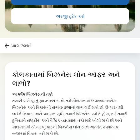
અરજી ટ્રેક કરો
પાછા જાઓ
કોલકાતામાં બિઝનેસ લોન ઑફર અને
લાભો?
આકર્ષક બિઝનેસની તકો
તમારી પાસે પૂરતું ફાઇનાન્સ સાથે, તમે કોલકાતામાં ઉપલબ્ધ અનેક
બિઝનેસ અને વિકાસની સંભાવનાઓનો લાભ લઈ શકો છો. ઉત્પાદનથી
લઈને નિકાસ અને આયાત સુધી, તમારો બિઝનેસ ગમે તે હોય, તમે તમારી
દુનિયાને રાષ્ટ્રીય અને વૈશ્વિક વ્યવસાય તકો માટે ખોલી શકો છો અને
કોલકાતામાં યોગ્ય પ્રકારની બિઝનેસ લોન સાથે અત્યંત સ્પર્ધાત્મક
બજારમાં વિકાસ કરી શકો છો.