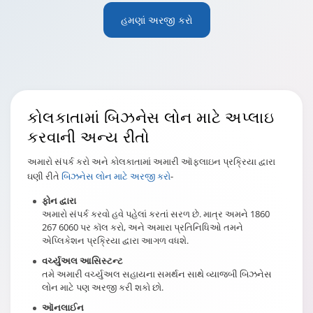
હમણાં અરજી કરો
કોલકાતા
માં બિઝનેસ લોન માટે અપ્લાઇ
કરવાની અન્ય રીતો
અમારો સંપર્ક કરો અને કોલકાતામાં અમારી ઑફલાઇન પ્રક્રિયા દ્વારા
ઘણી રીતે
બિઝનેસ લોન માટે અરજી કરો
-
ફોન દ્વારા
અમારો સંપર્ક કરવો હવે પહેલાં કરતાં સરળ છે. માત્ર અમને 1860
267 6060 પર કૉલ કરો, અને અમારા પ્રતિનિધિઓ તમને
એપ્લિકેશન પ્રક્રિયા દ્વારા આગળ વધશે.
વર્ચ્યુઅલ આસિસ્ટન્ટ
તમે અમારી વર્ચ્યુઅલ સહાયના સમર્થન સાથે વ્યાજબી બિઝનેસ
લોન માટે પણ અરજી કરી શકો છો.
ઑનલાઈન