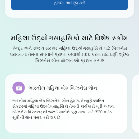
હમણાં અરજી કરો
મહિલા ઉદ્યોગસાહસિકો
માટે વિશેષ સ્કીમ
કેન્દ્ર અને રાજ્ય સરકાર મહિલા ઉદ્યોગસાહસિકો માટે બિઝનેસ
ધરાવવાના તેમના સપનાને પ્રાપ્ત કરવામાં મદદ કરવા માટે ઘણી શ્રેષ્ઠ
બિઝનેસ લોન યોજનાઓ પ્રદાન કરે છે
ભારતીય મહિલા બેંક બિઝનેસ લોન
ભારતીય મહિલા બેંક બિઝનેસ લોન હેઠળ, મેન્યુફેક્ચરિંગ
સેક્ટરમાં મહિલા ઉદ્યોગસાહસિકો તેમની કાર્યકારી મૂડી અથવા
બિઝનેસ વિસ્તરણની જરૂરિયાતોને પૂર્ણ કરવા માટે ₹20 કરોડ
સુધીની લોન પસંદ કરી શકે છે.