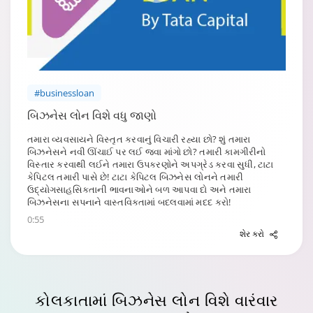
#businessloan
બિઝનેસ લોન વિશે વધુ જાણો
તમારા વ્યવસાયને વિસ્તૃત કરવાનું વિચારી રહ્યા છો? શું તમારા
બિઝનેસને નવી ઊંચાઈ પર લઈ જવા માંગો છો? તમારી કામગીરીનો
વિસ્તાર કરવાથી લઈને તમારા ઉપકરણોને અપગ્રેડ કરવા સુધી, ટાટા
કેપિટલ તમારી પાસે છે! ટાટા કેપિટલ બિઝનેસ લોનને તમારી
ઉદ્યોગસાહસિકતાની ભાવનાઓને બળ આપવા દો અને તમારા
બિઝનેસના સપનાને વાસ્તવિકતામાં બદલવામાં મદદ કરો!
0:55
શેર કરો
કોલકાતામાં બિઝનેસ લોન
વિશે વારંવાર