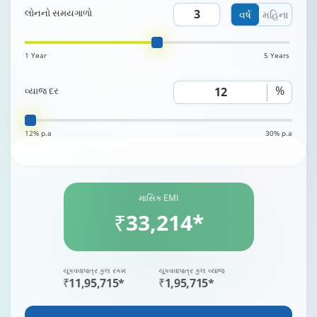
લોનનો સમયગાળો
વર્ષ
મહિના
1 Year
5 Years
%
વ્યાજ દર
12% p.a
30% p.a
માસિક EMI
₹33,214*
ચૂકવવાપાત્ર કુલ રકમ
ચૂકવવાપાત્ર કુલ વ્યાજ
₹11,95,715*
₹1,95,715*