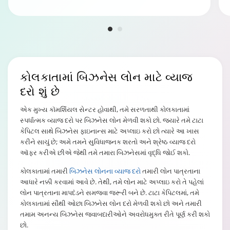
કોલકાતામાં
બિઝનેસ લોન માટે વ્યાજ
દરો શું છે
એક મુખ્ય કૉમર્શિયલ સેન્ટર હોવાથી, તમે સરળતાથી કોલકાતામાં
સ્પર્ધાત્મક વ્યાજ દરો પર બિઝનેસ લોન મેળવી શકો છો. જ્યારે તમે ટાટા
કેપિટલ સાથે બિઝનેસ ફાઇનાન્સ માટે અપ્લાઇ કરો છો ત્યારે આ ખાસ
કરીને સાચું છે; અમે તમને સુવિધાજનક શરતો અને શ્રેષ્ઠ વ્યાજ દરો
ઑફર કરીએ છીએ જેથી તમે તમારા બિઝનેસમાં વૃદ્ધિ જોઈ શકો.
કોલકાતામાં તમારી
બિઝનેસ લોનના વ્યાજ દરો
તમારી લોન પાત્રતાના
આધારે નક્કી કરવામાં આવે છે. તેથી, તમે લોન માટે અપ્લાઇ કરો તે પહેલાં
લોન પાત્રતાના માપદંડને સમજવા જરૂરી બને છે. ટાટા કેપિટલમાં, તમે
કોલકાતામાં સૌથી ઓછા બિઝનેસ લોન દરો મેળવી શકો છો અને તમારી
તમામ અનન્ય બિઝનેસ જવાબદારીઓને અવરોધમુક્ત રીતે પૂર્ણ કરી શકો
છો.