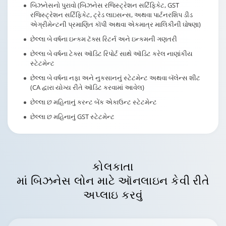
બિઝનેસનો પુરાવો (બિઝનેસ રજિસ્ટ્રેશન સર્ટિફિકેટ, GST
રજિસ્ટ્રેશન સર્ટિફિકેટ, ટ્રેડ લાઇસન્સ, અથવા પાર્ટનરશિપ ડીડ
એગ્રીમેન્ટની પ્રમાણિત કૉપી અથવા એકમાત્ર માલિકીની ઘોષણા)
છેલ્લા બે વર્ષના ઇન્કમ ટૅક્સ રિટર્ન અને ઇન્કમની ગણતરી
છેલ્લા બે વર્ષના ટેક્સ ઑડિટ રિપોર્ટ સાથે ઑડિટ કરેલ નાણાંકીય
સ્ટેટમેન્ટ
છેલ્લા બે વર્ષના નફા અને નુકસાનનું સ્ટેટમેન્ટ અથવા બૅલેન્સ શીટ
(CA દ્વારા યોગ્ય રીતે ઑડિટ કરવામાં આવેલ)
છેલ્લા છ મહિનાનું કરન્ટ બેંક એકાઉન્ટ સ્ટેટમેન્ટ
છેલ્લા છ મહિનાનું GST સ્ટેટમેન્ટ
કોલકાતા
માં બિઝનેસ લોન માટે ઑનલાઇન કેવી રીતે
અપ્લાઇ કરવું