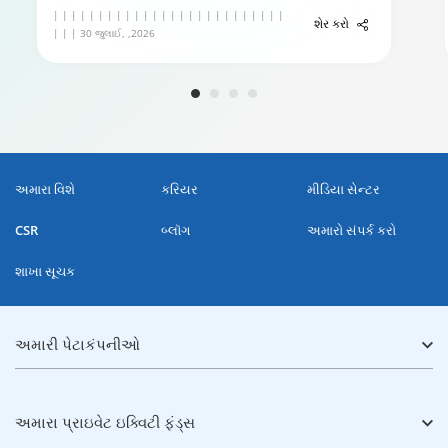
| | | | | | | | | | | | | | | | | | | | | | | | | |
શેર કરો
| | | 30 જુલાઈ, ,2026
અમારા વિશે
કરિયર
મીડિયા સેન્ટર
CSR
બ્લૉગ
અમારો સંપર્ક કરો
શાખા સૂચક
અમારી પેટાકંપનીઓ
અમારા પ્રાઇવેટ ઇક્વિટી ફંડ્સ