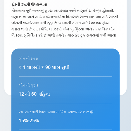
ફંડની ઝડપી ઉપલબ્ધતા
કોલકાતા પૂર્વી ભારતનું મુખ્ય વ્યવસાય અને નાણાંકીય કેન્દ્ર હોવાથી,
ઘણા નાના અને મધ્યમ વ્યવસાયોના વિકાસને સરળ બનાવવા માટે સસ્તી
લોનની જરૂરિયાત વધી રહી છે. આનાથી તમારા માટે ઉપલબ્ધ ફંડમાં
વધારો થયો છે. ટાટા કેપિટલ ઝડપી લોન પ્રક્રિયા અને તાત્કાલિક લોન
વિતરણ સુનિશ્ચિત કરે છે જેથી તમને તમારું ફંડ ટૂંક સમયમાં મળી જાય!
લોનની રકમ
₹ 1 લાખથી ₹ 90 લાખ સુધી
લોનની મુદત
12 થી 60 મહિના
સ્વ-રોજગારી બિન-વ્યાવસાયિક વ્યાજ દર શરૂ @
15%-25%