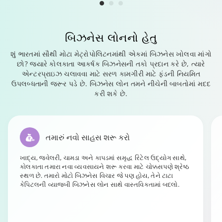
બિઝનેસ લોન
નો હેતુ
શું ભારતમાં સૌથી મોટા મેટ્રોપોલિટનમાંથી એકમાં બિઝનેસ ખોલવા માંગો
છો? જ્યારે કોલકાતા આકર્ષક બિઝનેસની તકો પ્રદાન કરે છે, ત્યારે
એન્ટરપ્રાઇઝ ચલાવવા માટે સરળ કામગીરી માટે ફંડની નિયમિત
ઉપલબ્ધતાની જરૂર પડે છે. બિઝનેસ લોન તમને નીચેની બાબતોમાં મદદ
કરી શકે છે.
તમારું નવો સાહસ શરૂ કરો
ખાદ્ય, જ્વેલરી, ચામડા અને કાપડમાં સમૃદ્ધ રિટેલ ઉદ્યોગ સાથે,
કોલકાતા તમારા નવા વ્યવસાયને શરૂ કરવા માટે ચોક્કસપણે શ્રેષ્ઠ
સ્થળ છે. તમારો મોટો બિઝનેસ વિચાર જે પણ હોય, તેને ટાટા
કેપિટલની વ્યાજબી બિઝનેસ લોન સાથે વાસ્તવિકતામાં બદલો.