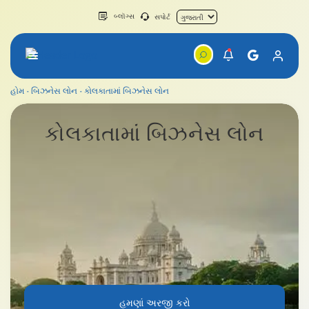
બ્લૉગ્સ
સપોર્ટ
હોમ
બિઝનેસ લોન
કોલકાતામાં બિઝનેસ લોન
કોલકાતામાં બિઝનેસ લોન
કોલકાતા
માં બિઝનેસ લોન
હમણાં અરજી કરો