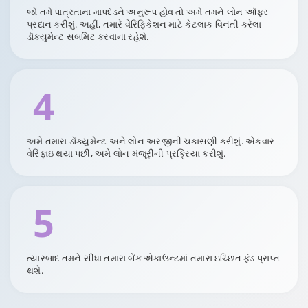
જો તમે પાત્રતાના માપદંડને અનુરૂપ હોવ તો અમે તમને લોન ઑફર
પ્રદાન કરીશું. અહીં, તમારે વેરિફિકેશન માટે કેટલાક વિનંતી કરેલા
ડૉક્યુમેન્ટ સબમિટ કરવાના રહેશે.
4
અમે તમારા ડૉક્યુમેન્ટ અને લોન અરજીની ચકાસણી કરીશું. એકવાર
વેરિફાઇ થયા પછી, અમે લોન મંજૂરીની પ્રક્રિયા કરીશું.
5
ત્યારબાદ તમને સીધા તમારા બેંક એકાઉન્ટમાં તમારા ઇચ્છિત ફંડ પ્રાપ્ત
થશે.