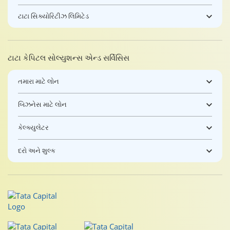
ટાટા સિક્યોરિટીઝ લિમિટેડ
ટાટા કેપિટલ સોલ્યુશન્સ એન્ડ સર્વિસિસ
તમારા માટે લોન
બિઝનેસ માટે લોન
કેલ્ક્યુલેટર
દરો અને શુલ્ક