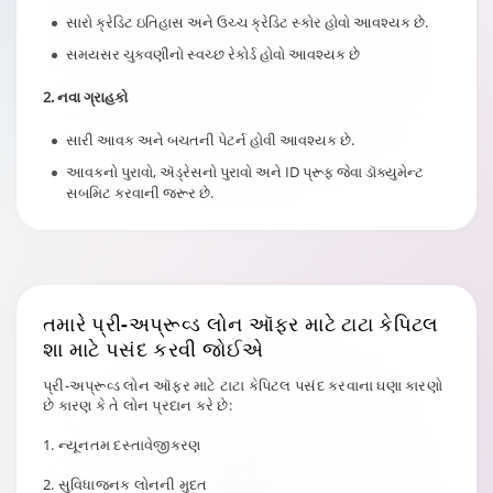
સારો ક્રેડિટ ઇતિહાસ અને ઉચ્ચ ક્રેડિટ સ્કોર હોવો આવશ્યક છે.
સમયસર ચુકવણીનો સ્વચ્છ રેકોર્ડ હોવો આવશ્યક છે
2. નવા ગ્રાહકો
સારી આવક અને બચતની પેટર્ન હોવી આવશ્યક છે.
આવકનો પુરાવો, ઍડ્રેસનો પુરાવો અને ID પ્રૂફ જેવા ડૉક્યુમેન્ટ
સબમિટ કરવાની જરૂર છે.
તમારે
પ્રી-અપ્રૂવ્ડ લોન ઑફર
માટે ટાટા કેપિટલ
શા માટે પસંદ કરવી જોઈએ
પ્રી-અપ્રૂવ્ડ લોન ઑફર માટે ટાટા કેપિટલ પસંદ કરવાના ઘણા કારણો
છે કારણ કે તે લોન પ્રદાન કરે છે:
1. ન્યૂનતમ દસ્તાવેજીકરણ
2. સુવિધાજનક લોનની મુદત