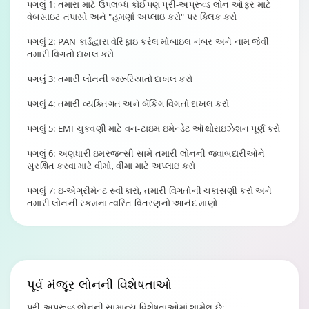
પગલું 1: તમારા માટે ઉપલબ્ધ કોઈપણ પ્રી-અપ્રૂવ્ડ લોન ઑફર માટે
વેબસાઇટ તપાસો અને "હમણાં અપ્લાઇ કરો" પર ક્લિક કરો
પગલું 2: PAN કાર્ડદ્વારા વેરિફાઇ કરેલ મોબાઇલ નંબર અને નામ જેવી
તમારી વિગતો દાખલ કરો
પગલું 3: તમારી લોનની જરૂરિયાતો દાખલ કરો
પગલું 4: તમારી વ્યક્તિગત અને બેંકિંગ વિગતો દાખલ કરો
પગલું 5: EMI ચુકવણી માટે વન-ટાઇમ ઇમેન્ડેટ ઑથોરાઇઝેશન પૂર્ણ કરો
પગલું 6: અણધારી ઇમરજન્સી સામે તમારી લોનની જવાબદારીઓને
સુરક્ષિત કરવા માટે વીમો, વીમા માટે અપ્લાઇ કરો
પગલું 7: ઇ-એગ્રીમેન્ટ સ્વીકારો, તમારી વિગતોની ચકાસણી કરો અને
તમારી લોનની રકમના ત્વરિત વિતરણનો આનંદ માણો
પૂર્વ
મંજૂર લોન
ની વિશેષતાઓ
પ્રી-અપ્રૂવ્ડ લોનની સામાન્ય વિશેષતાઓમાં શામેલ છે: