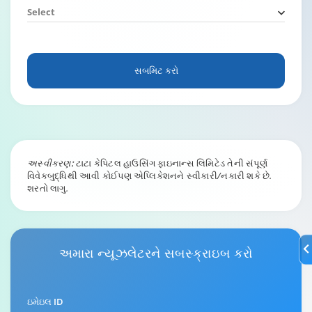
Select
સબમિટ કરો
અસ્વીકરણ:
ટાટા કેપિટલ હાઉસિંગ ફાઇનાન્સ લિમિટેડ તેની સંપૂર્ણ
વિવેકબુદ્ધિથી આવી કોઈપણ એપ્લિકેશનને સ્વીકારી/નકારી શકે છે.
શરતો લાગુ.
અમારા
ન્યૂઝલેટર
ને સબસ્ક્રાઇબ કરો
ઇમેઇલ ID