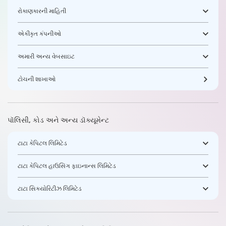
રોકાણકારની માહિતી
એકીકૃત કંપનીઓ
અમારી અન્ય વેબસાઇટ
ટોચની શાખાઓ
પૉલિસી, કોડ અને અન્ય ડૉક્યૂમેન્ટ
ટાટા કેપિટલ લિમિટેડ
ટાટા કેપિટલ હાઉસિંગ ફાઇનાન્સ લિમિટેડ
ટાટા સિક્યોરિટીઝ લિમિટેડ