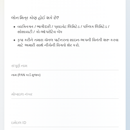
લોન મિત્ર કોણ હોઈ શકે છે?
વ્યક્તિગત / ભાગીદારી / પ્રાઇવેટ લિમિટેડ / પબ્લિક લિમિટેડ /
સોસાયટી / કો-ઑપરેટિવ બેંક
કૃપા કરીને તમારા ચૅનલ પાર્ટનરના સાઇન-અપની વિનંતી શરૂ કરવા
માટે અમારી સાથે નીચેની વિગતો શેર કરો.
સંપૂર્ણ નામ
નામ (PAN કાર્ડ મુજબ)
મોબાઇલ નંબર
ઇમેઇલ ID