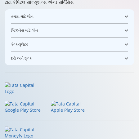
ટાટા કેપિટલ સોલ્યુશન્સ એન્ડ સર્વિસિસ
તમારા માટે લોન
બિઝનેસ માટે લોન
કેલ્ક્યુલેટર
દરો અને શુલ્ક