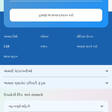
હમણાં જ સબસ્ક્રાઇબ કરો
અમારા વિશે
કરિયર
મીડિયા સેન્ટર
CSR
બ્લૉગ
અમારો સંપર્ક કરો
શાખા સૂચક
અમારી પેટાકંપનીઓ
અમારા પ્રાઇવેટ ઇક્વિટી ફંડ્સ
ઉપયોગી લિંક અને સંસાધનો
મહત્વપૂર્ણ માહિતી