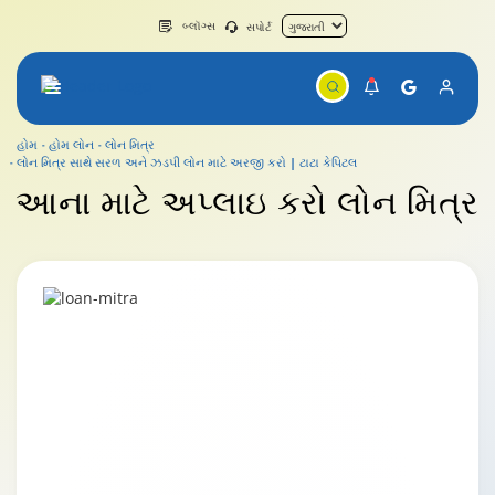
બ્લૉગ્સ
સપોર્ટ
હોમ
હોમ લોન
લોન મિત્ર
લોન મિત્ર સાથે સરળ અને ઝડપી લોન માટે અરજી કરો | ટાટા કેપિટલ
આના માટે અપ્લાઇ કરો
લોન મિત્ર