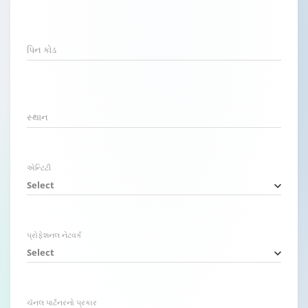
પિન કોડ
સ્થાન
એન્ટિટી
Select
પ્રોફેશનલ નેટવર્ક
Select
ચૅનલ પાર્ટનરનો પ્રકાર