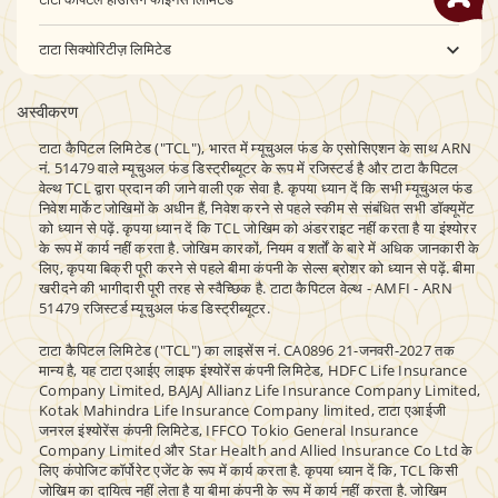
टाटा सिक्योरिटीज़ लिमिटेड
अस्वीकरण
टाटा कैपिटल लिमिटेड ("TCL"), भारत में म्यूचुअल फंड के एसोसिएशन के साथ ARN
नं. 51479 वाले म्यूचुअल फंड डिस्ट्रीब्यूटर के रूप में रजिस्टर्ड है और टाटा कैपिटल
वेल्थ TCL द्वारा प्रदान की जाने वाली एक सेवा है. कृपया ध्यान दें कि सभी म्यूचुअल फंड
निवेश मार्केट जोखिमों के अधीन हैं, निवेश करने से पहले स्कीम से संबंधित सभी डॉक्यूमेंट
को ध्यान से पढ़ें. कृपया ध्यान दें कि TCL जोखिम को अंडरराइट नहीं करता है या इंश्योरर
के रूप में कार्य नहीं करता है. जोखिम कारकों, नियम व शर्तों के बारे में अधिक जानकारी के
लिए, कृपया बिक्री पूरी करने से पहले बीमा कंपनी के सेल्स ब्रोशर को ध्यान से पढ़ें. बीमा
खरीदने की भागीदारी पूरी तरह से स्वैच्छिक है. टाटा कैपिटल वेल्थ - AMFI - ARN
51479 रजिस्टर्ड म्यूचुअल फंड डिस्ट्रीब्यूटर.
टाटा कैपिटल लिमिटेड ("TCL") का लाइसेंस नं. CA0896 21-जनवरी-2027 तक
मान्य है, यह टाटा एआईए लाइफ इंश्योरेंस कंपनी लिमिटेड, HDFC Life Insurance
Company Limited, BAJAJ Allianz Life Insurance Company Limited,
Kotak Mahindra Life Insurance Company limited, टाटा एआईजी
जनरल इंश्योरेंस कंपनी लिमिटेड, IFFCO Tokio General Insurance
Company Limited और Star Health and Allied Insurance Co Ltd के
लिए कंपोजिट कॉर्पोरेट एजेंट के रूप में कार्य करता है. कृपया ध्यान दें कि, TCL किसी
जोखिम का दायित्व नहीं लेता है या बीमा कंपनी के रूप में कार्य नहीं करता है. जोखिम